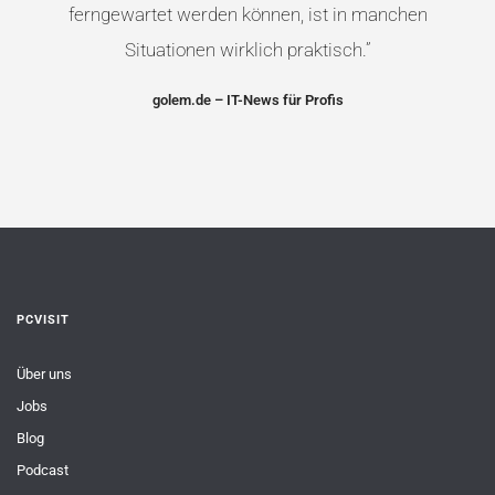
ken
ferngewartet werden können, ist in manchen
Chat
Situationen wirklich praktisch.
”
golem.de – IT-News für Profis
PCVISIT
Über uns
Jobs
Blog
Podcast