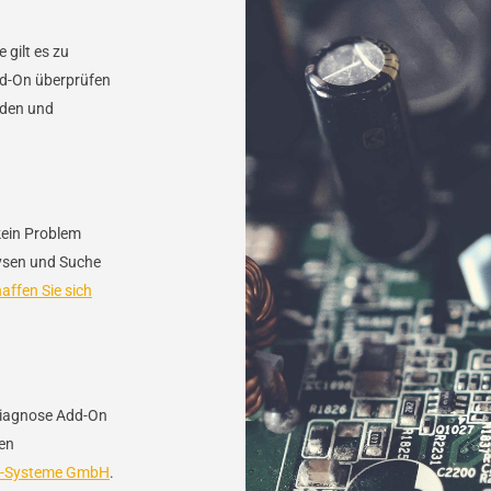
 gilt es zu
d-On überprüfen
nden und
kein Problem
lysen und Suche
affen Sie sich
iagnose Add-On
gen
V-Systeme GmbH
.