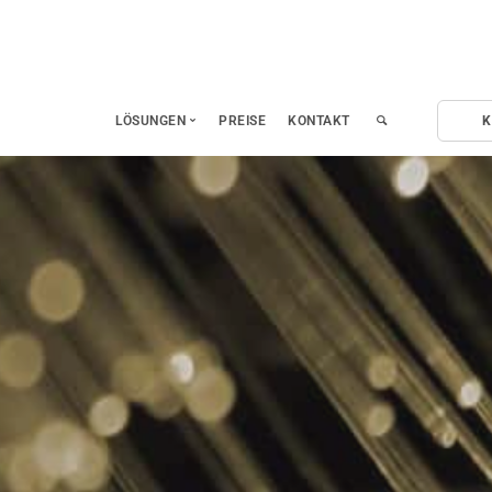
LÖSUNGEN
PREISE
KONTAKT
K
Fernwartung
Fernzugriff auf Mobilgeräte
Leistungserfassung
Remote Homeoffice
Ferndiagnose und Hardwaretest