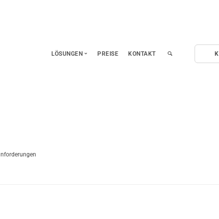
LÖSUNGEN
PREISE
KONTAKT
K
Fernwartung
Fernzugriff auf Mobilgeräte
Leistungserfassung
Remote Homeoffice
Ferndiagnose und Hardwaretest
sanforderungen