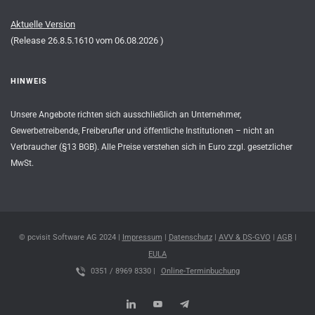
Aktuelle Version
(Release
26.8.5.1610
vom
06.08.2026
)
HINWEIS
Unsere Angebote richten sich ausschließlich an Unternehmer,
Gewerbetreibende, Freiberufler und öffentliche Institutionen – nicht an
Verbraucher (§13 BGB). Alle Preise verstehen sich in Euro zzgl. gesetzlicher
MwSt.
© pcvisit Software AG 2024 |
Impressum
|
Datenschutz
|
AVV & DS-GVO
|
AGB
|
EULA
0351 / 8969 8330 |
Online-Terminbuchung