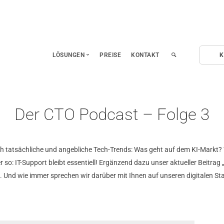
LÖSUNGEN
PREISE
KONTAKT
K
Fernwartung
Fernzugriff auf Mobilgeräte
Der CTO Podcast – Folge 3
Leistungserfassung
Remote Homeoffice
Ferndiagnose und Hardwaretest
h tatsächliche und angebliche Tech-Trends: Was geht auf dem KI-Markt? 
 so: IT-Support bleibt essentiell! Ergänzend dazu unser aktueller Beitrag
 Und wie immer sprechen wir darüber mit Ihnen auf unseren digitalen S