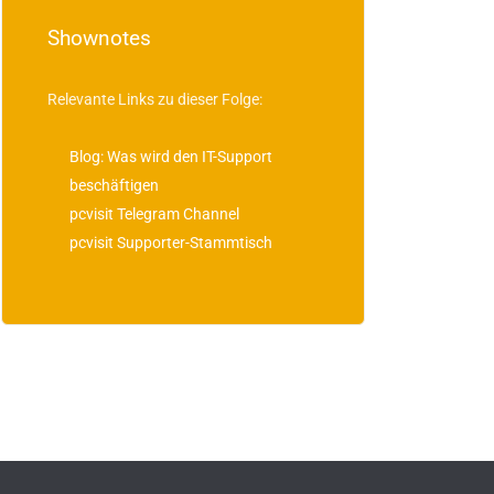
Shownotes
Relevante Links zu dieser Folge:
Blog: Was wird den IT-Support
beschäftigen
pcvisit Telegram Channel
pcvisit Supporter-Stammtisch