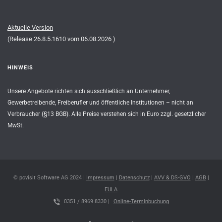
Aktuelle Version
(Release
26.8.5.1610
vom
06.08.2026
)
HINWEIS
Unsere Angebote richten sich ausschließlich an Unternehmer,
Gewerbetreibende, Freiberufler und öffentliche Institutionen – nicht an
Verbraucher (§13 BGB). Alle Preise verstehen sich in Euro zzgl. gesetzlicher
MwSt.
© pcvisit Software AG 2024 |
Impressum
|
Datenschutz
|
AVV & DS-GVO
|
AGB
|
EULA
0351 / 8969 8330 |
Online-Terminbuchung