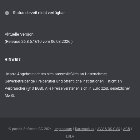
⬤
Status derzeit nicht verfügbar
Aktuelle Version
(Release
26.8.5.1610
vom
06.08.2026
)
HINWEIS
Unsere Angebote richten sich ausschließlich an Unternehmer,
Gewerbetreibende, Freiberufler und öffentliche Institutionen – nicht an
Verbraucher (§13 BGB). Alle Preise verstehen sich in Euro zzgl. gesetzlicher
MwSt.
© pcvisit Software AG 2024 |
Impressum
|
Datenschutz
|
AVV & DS-GVO
|
AGB
|
EULA