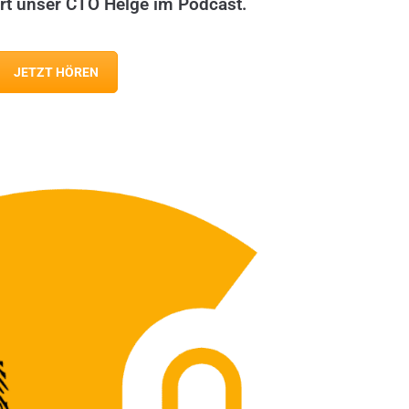
ärt unser CTO Helge im Podcast.
JETZT HÖREN