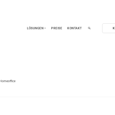
LÖSUNGEN
PREISE
KONTAKT
K
Fernwartung
Fernzugriff auf Mobilgeräte
Leistungserfassung
Remote Homeoffice
Ferndiagnose und Hardwaretest
 Homeoffice