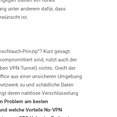
ngegen stellen ein hohes
tung unter anderem dafür, dass
ewünscht ist.
schlauch-Prinzip”? Kurz gesagt:
kompromittiert sind, nützt auch der
eben VPN-Tunnel) nichts. G
reift der
ffice aus einer unsicheren Umgebung
netzwerk zu und schädliche Daten
ingt deren nahtlose Verschlüsselung
m Problem am besten
und welche Vorteile No-VPN