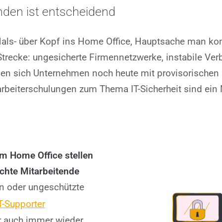
enden ist entscheidend
 Hals- über Kopf ins Home Office, Hauptsache man ko
r Strecke: ungesicherte Firmennetzwerke, instabile Ve
gen sich Unternehmen noch heute mit provisorischen 
itarbeiterschulungen zum Thema IT-Sicherheit sind e
 im Home Office stellen
chte Mitarbeitende
en oder ungeschützte
IT-Supporter
r auch immer wieder,