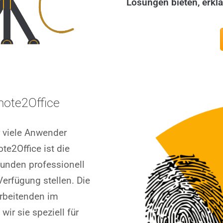
Lösungen bieten, erkl
emote2Office
r viele Anwender
te2Office ist die
 Kunden professionell
Verfügung stellen. Die
arbeitenden im
wir sie speziell für